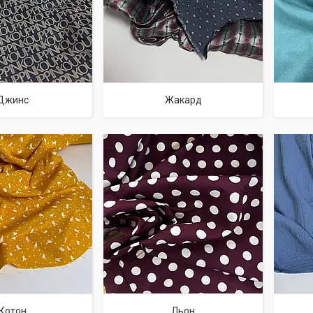
Джинс
Жакард
Котон
Льон