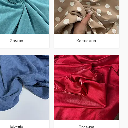
Замша
Костюмна
Муслін
Органза