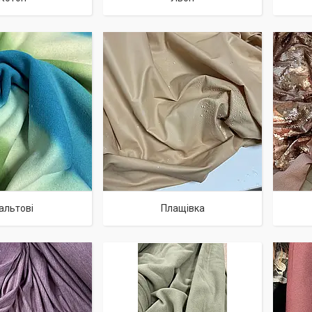
альтові
Плащівка