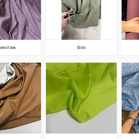
рикотаж
Фліс