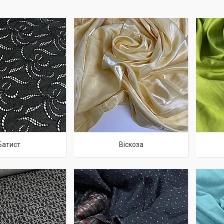
Батист
Віскоза