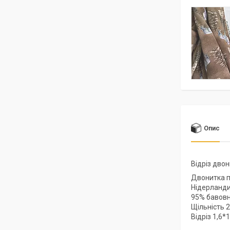
Опис
Відріз дво
Двонитка 
Нідерланди
95% бавовн
Щільність 
Відріз 1,6*