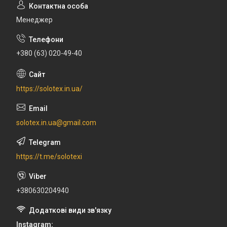
Менеджер
+380 (63) 020-49-40
https://solotex.in.ua/
solotex.in.ua@gmail.com
https://t.me/solotexi
+380630204940
Instagram