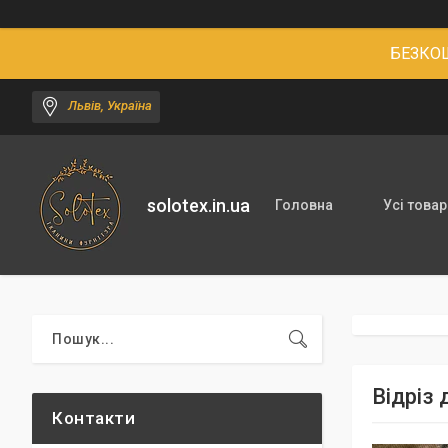
БЕЗКОШ
Львів, Україна
solotex.in.ua
Головна
Усі товар
Відріз