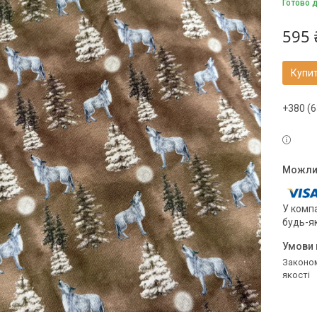
Готово 
595 
Купи
+380 (6
У компа
будь-я
Законом не передбачено повернення та обмін даного товару належної
якості