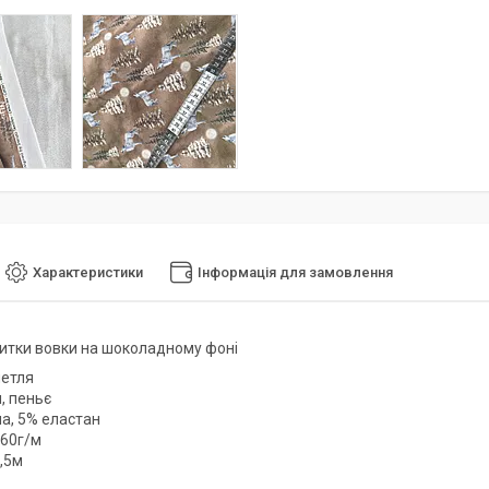
Характеристики
Інформація для замовлення
нитки вовки на шоколадному фоні
петля
, пеньє
а, 5% еластан
260г/м
1,5м