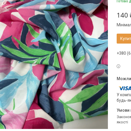
Готово 
140 
Мініма
Купи
+380 (6
У компа
будь-я
Законом не передбачено повернення та обмін даного товару належної
якості