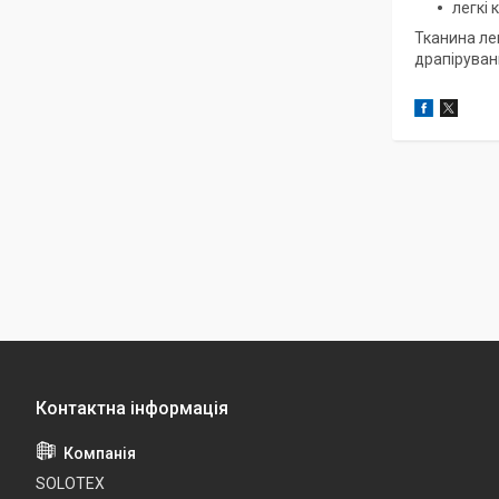
легкі 
Тканина ле
драпіруван
SOLOTEX