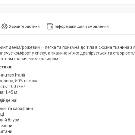
Характеристики
Інформація для замовлення
инт денім/рожевий — легка та приємна до тіла віскозна тканина з
зпечує комфорт у спеку, а тканина м’яко драпірується та створює п
лотном і насиченим кольором.
стики:
ицтво Італії
авовна, 50% віскоза
сть: 100 г/м²
а: 1,45 м
дійде на:
сукні та сарафани
ці
ки й блузи
незони
 штани