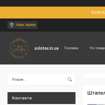
БЕЗКОШ
Львів, Україна
solotex.in.ua
Головна
Усі товар
Штапел