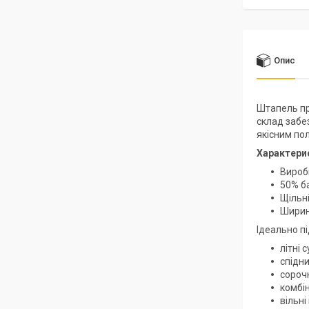
Опис
Штапель пр
склад забе
якісним по
Характери
Виробн
50% б
Щільні
Ширин
Ідеально пі
літні 
спідни
сороч
комбі
вільні