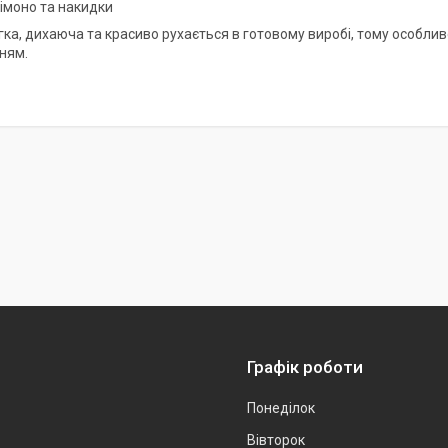
кімоно та накидки
гка, дихаюча та красиво рухається в готовому виробі, тому особлив
ням.
Графік роботи
Понеділок
Вівторок