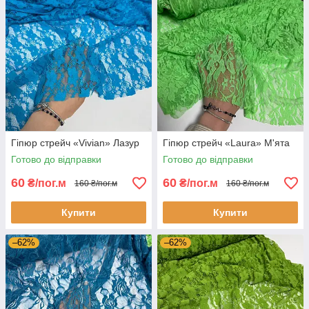
Гіпюр стрейч «Vivian» Лазур
Гіпюр стрейч «Laura» М'ята
Готово до відправки
Готово до відправки
60
60
₴/пог.м
₴/пог.м
160 ₴/пог.м
160 ₴/пог.м
Купити
Купити
–62%
–62%