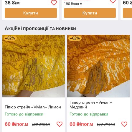
36
60
₴/м
₴
190 ₴/пог.м
Купити
Купити
Акційні пропозиції та новинки
–62%
–62%
Гіпюр стрейч «Vivian»
Гіпюр стрейч «Vivian» Лимон
Медовий
Готово до відправки
Готово до відправки
60
60
₴/пог.м
₴/пог.м
160 ₴/пог.м
160 ₴/пог.м