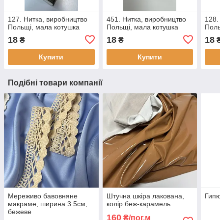
127. Нитка, виробництво
451. Нитка, виробництво
128.
Польщі, мала котушка
Польщі, мала котушка
Поль
18
18
18
₴
₴
Купити
Купити
Подібні товари компанії
Мереживо бавовняне
Штучна шкіра лакована,
Гипю
макраме, ширина 3.5см,
колір беж-карамель
бежеве
160
₴/пог.м