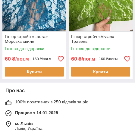
Гіпюр стрейч «Laura»
Гіпюр стрейч «Vivian»
Морська хвиля
Травень
Готово до відправки
Готово до відправки
60
60
₴/пог.м
₴/пог.м
160 ₴/пог.м
160 ₴/пог.м
Купити
Купити
Про нас
100% позитивних з 250 відгуків за рік
Працює з 14.01.2025
м. Львів
Львів, Україна