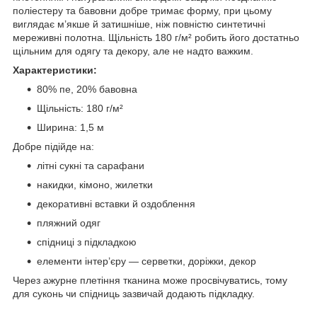
поліестеру та бавовни добре тримає форму, при цьому
виглядає м’якше й затишніше, ніж повністю синтетичні
мереживні полотна. Щільність 180 г/м² робить його достатньо
щільним для одягу та декору, але не надто важким.
Характеристики:
80% пе, 20% бавовна
Щільність: 180 г/м²
Ширина: 1,5 м
Добре підійде на:
літні сукні та сарафани
накидки, кімоно, жилетки
декоративні вставки й оздоблення
пляжний одяг
спідниці з підкладкою
елементи інтер’єру — серветки, доріжки, декор
Через ажурне плетіння тканина може просвічуватись, тому
для суконь чи спідниць зазвичай додають підкладку.