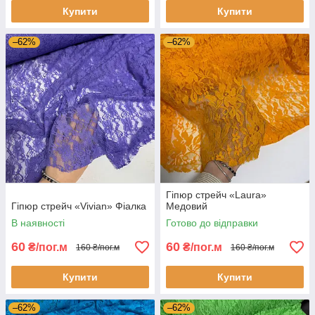
Купити
Купити
–62%
–62%
Гіпюр стрейч «Laura»
Гіпюр стрейч «Vivian» Фіалка
Медовий
В наявності
Готово до відправки
60
60
₴/пог.м
₴/пог.м
160 ₴/пог.м
160 ₴/пог.м
Купити
Купити
–62%
–62%