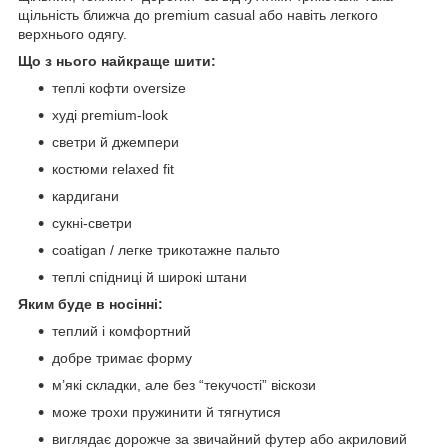
щільність ближча до premium casual або навіть легкого
верхнього одягу.
Що з нього найкраще шити:
теплі кофти oversize
худі premium-look
светри й джемпери
костюми relaxed fit
кардигани
сукні-светри
coatigan / легке трикотажне пальто
теплі спідниці й широкі штани
Яким буде в носінні:
теплий і комфортний
добре тримає форму
м’які складки, але без “текучості” віскози
може трохи пружинити й тягнутися
виглядає дорожче за звичайний футер або акриловий