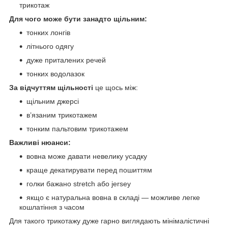
трикотаж
Для чого може бути занадто щільним:
тонких лонгів
літнього одягу
дуже приталених речей
тонких водолазок
За відчуттям щільності
це щось між:
щільним джерсі
в’язаним трикотажем
тонким пальтовим трикотажем
Важливі нюанси:
вовна може давати невелику усадку
краще декатирувати перед пошиттям
голки бажано stretch або jersey
якщо є натуральна вовна в складі — можливе легке
кошлатіння з часом
Для такого трикотажу дуже гарно виглядають мінімалістичні