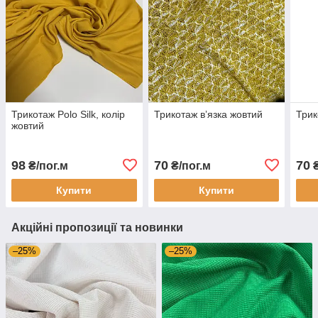
Трикотаж Polo Silk, колір
Трикотаж вʼязка жовтий
Трик
жовтий
98
70
70
₴/пог.м
₴/пог.м
₴
Купити
Купити
Акційні пропозиції та новинки
–25%
–25%