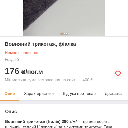
Вовняний трикотаж, фіалка
Немає в наявності
Роздріб
176
₴/пог.м
Мінімальна сума замовлення на сайті — 400 ₴
Опис
Характеристики
Відгуки про товар
Доставка
Опис
Вовняний трикотаж (Італія) 380 г/м²
— це вже досить
щільний, теплий і “дорогий” за відчуттями трикотаж. Така