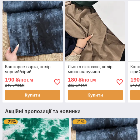
Кашкорсе варка, колір
Льон з віскозою, колір
Кашк
чорний/сірий
мокко-капучино
сіри
190
180
190
₴/пог.м
₴/пог.м
240 ₴/пог.м
232 ₴/пог.м
240 ₴
Купити
Купити
Акційні пропозиції та новинки
–21%
–21%