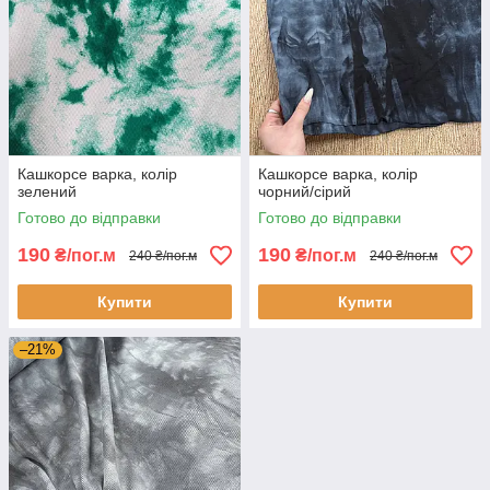
Кашкорсе варка, колір
Кашкорсе варка, колір
зелений
чорний/сірий
Готово до відправки
Готово до відправки
190
190
₴/пог.м
₴/пог.м
240 ₴/пог.м
240 ₴/пог.м
Купити
Купити
–21%