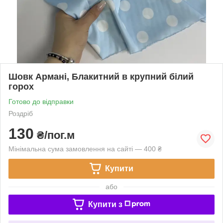
Шовк Армані, Блакитний в крупний білий
горох
Готово до відправки
Роздріб
130
₴/пог.м
Мінімальна сума замовлення на сайті — 400 ₴
Купити
або
Купити з