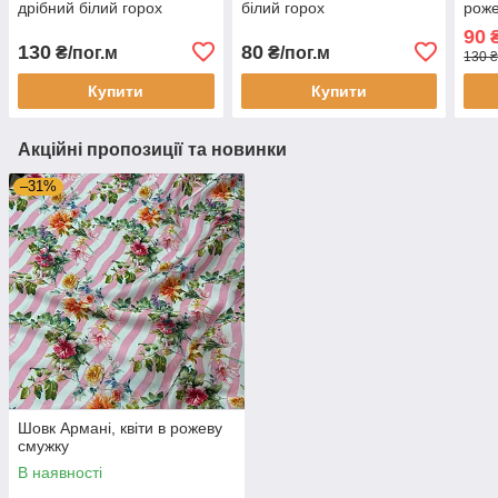
дрібний білий горох
білий горох
роже
90
₴
130
80
₴/пог.м
₴/пог.м
130 ₴
Купити
Купити
Акційні пропозиції та новинки
–31%
Шовк Армані, квіти в рожеву
смужку
В наявності