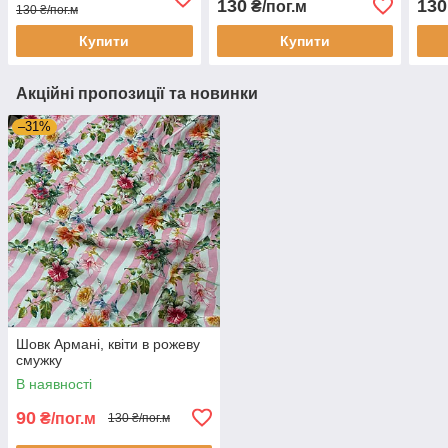
130
130
₴/пог.м
130 ₴/пог.м
Купити
Купити
Акційні пропозиції та новинки
–31%
Шовк Армані, квіти в рожеву
смужку
В наявності
90
₴/пог.м
130 ₴/пог.м