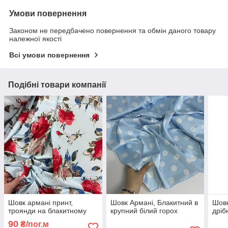
Умови повернення
Законом не передбачено повернення та обмін даного товару
належної якості
Всі умови повернення
Подібні товари компанії
Шовк армані принт,
Шовк Армані, Блакитний в
Шовк
троянди на блакитному
крупний білий горох
дріб
90
₴/пог.м