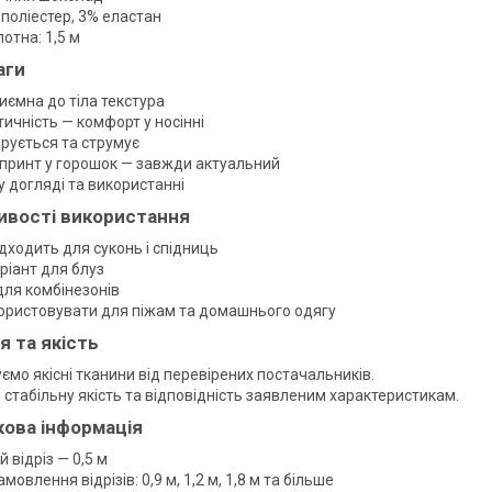
 поліестер, 3% еластан
отна: 1,5 м
аги
иємна до тіла текстура
ичність — комфорт у носінні
ірується та струмує
принт у горошок — завжди актуальний
у догляді та використанні
ивості використання
дходить для суконь і спідниць
ріант для блуз
для комбінезонів
ристовувати для піжам та домашнього одягу
ія та якість
ємо якісні тканини від перевірених постачальників.
 стабільну якість та відповідність заявленим характеристикам.
ова інформація
 відріз — 0,5 м
овлення відрізів: 0,9 м, 1,2 м, 1,8 м та більше