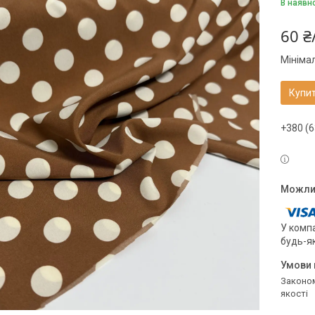
В наявн
60 ₴
Мініма
Купи
+380 (6
У компа
будь-я
Законом не передбачено повернення та обмін даного товару належної
якості