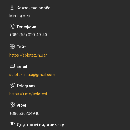
Менеджер
+380 (63) 020-49-40
https://solotex.in.ua/
solotex.in.ua@gmail.com
https://t.me/solotexi
+380630204940