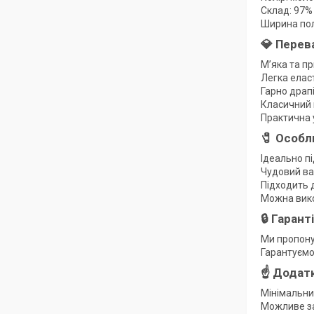
Склад: 97%
Ширина пол
💎 Перев
М’яка та пр
Легка еласт
Гарно драп
Класичний 
Практична 
🧷 Особл
Ідеально пі
Чудовий ва
Підходить 
Можна вико
🔒 Гарант
Ми пропону
Гарантуємо
☝ Додатк
Мінімальний
Можливе зам