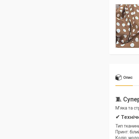
Опис
🧵 Супе
М’яка та с
✔ Техніч
Тип тканин
Принт: біл
Колір: мол