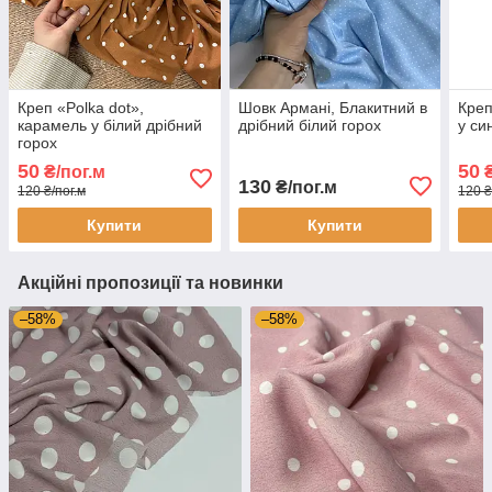
Креп «Polka dot»,
Шовк Армані, Блакитний в
Креп
карамель у білий дрібний
дрібний білий горох
у си
горох
50
50
₴/пог.м
₴
130
₴/пог.м
120 ₴/пог.м
120 ₴
Купити
Купити
Акційні пропозиції та новинки
–58%
–58%