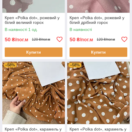
Креп «Polka dot», рожевий у
Креп «Polka dot», рожевий у
білий великий горох
білий дрібний горох
В наявності 1 од.
В наявності
50
50
₴/пог.м
₴/пог.м
120 ₴/пог.м
120 ₴/пог.м
Купити
Купити
–58%
–58%
Креп «Polka dot», карамель у
Креп «Polka dot», карамель у