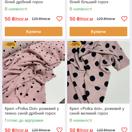
білий дрібний горох
білий більший горох
В наявності
В наявності
50
50
₴/пог.м
₴/пог.м
120 ₴/пог.м
120 ₴/пог.м
Купити
Купити
–58%
–58%
Креп «Polka Dot» рожевий у
Креп «Polka dot», рожевий у
темно синій дрібний горох
синій великий горох
Готово до відправки
В наявності
50
50
₴/пог.м
₴/пог.м
120 ₴/пог.м
120 ₴/пог.м