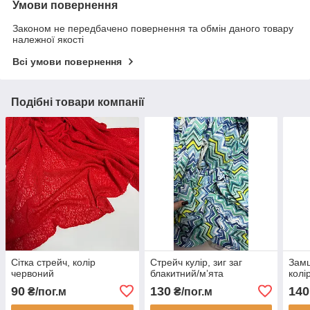
Умови повернення
Законом не передбачено повернення та обмін даного товару
належної якості
Всі умови повернення
Подібні товари компанії
Сітка стрейч, колір
Стрейч кулір, зиг заг
Замш
червоний
блакитний/мʼята
колі
90
130
140
₴/пог.м
₴/пог.м