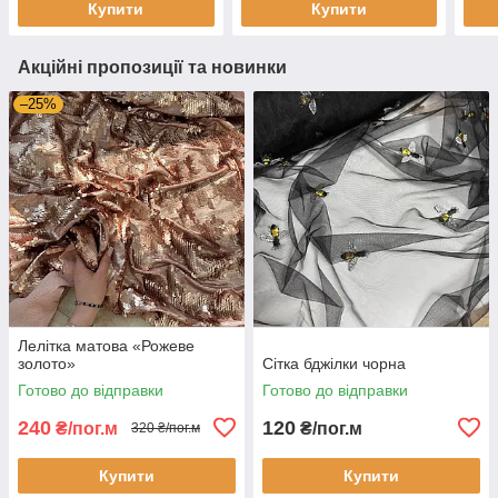
Купити
Купити
Акційні пропозиції та новинки
–25%
Лелітка матова «Рожеве
золото»
Сітка бджілки чорна
Готово до відправки
Готово до відправки
240
120
₴/пог.м
₴/пог.м
320 ₴/пог.м
Купити
Купити