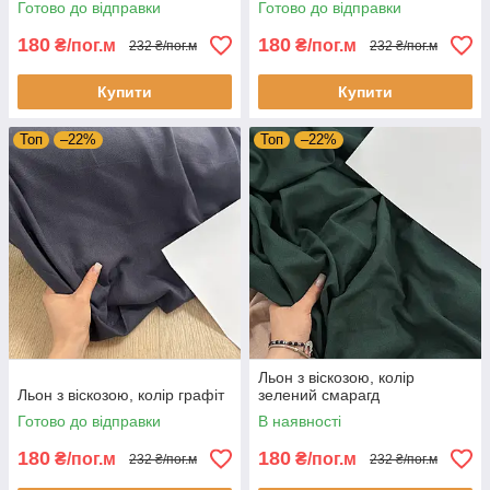
Готово до відправки
Готово до відправки
180
180
₴/пог.м
₴/пог.м
232 ₴/пог.м
232 ₴/пог.м
Купити
Купити
Топ
–22%
Топ
–22%
Льон з віскозою, колір
Льон з віскозою, колір графіт
зелений смарагд
Готово до відправки
В наявності
180
180
₴/пог.м
₴/пог.м
232 ₴/пог.м
232 ₴/пог.м