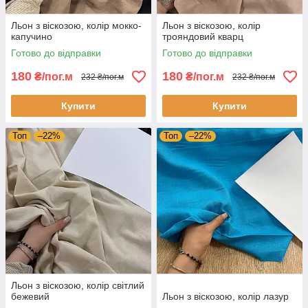
Льон з віскозою, колір мокко-
Льон з віскозою, колір
капучино
трояндовий кварц
Готово до відправки
Готово до відправки
180
180
₴/пог.м
₴/пог.м
232 ₴/пог.м
232 ₴/пог.м
Купити
Купити
Топ
–22%
Топ
–22%
Льон з віскозою, колір світлий
бежевий
Льон з віскозою, колір лазур