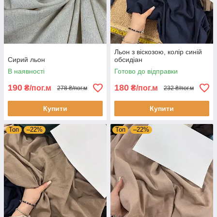
Льон з віскозою, колір синій
Сирий льон
обсидіан
В наявності
Готово до відправки
190
180
₴/пог.м
₴/пог.м
278 ₴/пог.м
232 ₴/пог.м
Купити
Купити
Топ
–22%
Топ
–22%