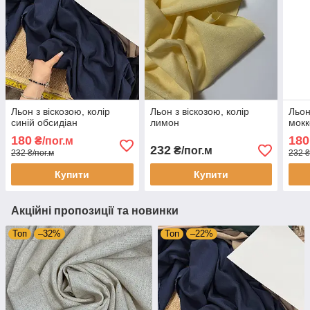
Льон з віскозою, колір
Льон з віскозою, колір
Льон
синій обсидіан
лимон
мокк
180
180
₴/пог.м
232
₴/пог.м
232 ₴/пог.м
232 ₴
Купити
Купити
Акційні пропозиції та новинки
Топ
–32%
Топ
–22%