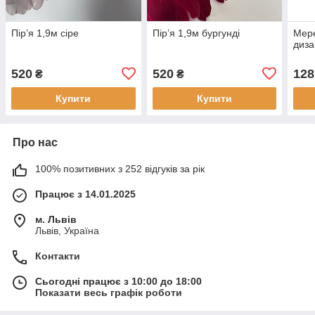
Пірʼя 1,9м сіре
Пірʼя 1,9м бургунді
Мер
диза
520
520
128
₴
₴
Купити
Купити
Про нас
100% позитивних з 252 відгуків за рік
Працює з 14.01.2025
м. Львів
Львів, Україна
Контакти
Сьогодні працює з 10:00 до 18:00
Показати весь графік роботи