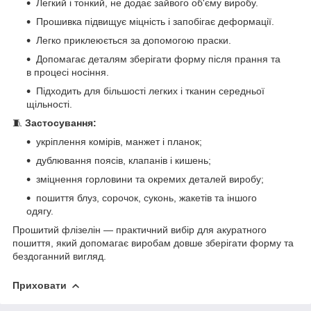
Легкий і тонкий, не додає зайвого об'єму виробу.
Прошивка підвищує міцність і запобігає деформації.
Легко приклеюється за допомогою праски.
Допомагає деталям зберігати форму після прання та
в процесі носіння.
Підходить для більшості легких і тканин середньої
щільності.
🧵
Застосування:
укріплення комірів, манжет і планок;
дублювання поясів, клапанів і кишень;
зміцнення горловини та окремих деталей виробу;
пошиття блуз, сорочок, суконь, жакетів та іншого
одягу.
Прошитий флізелін — практичний вибір для акуратного
пошиття, який допомагає виробам довше зберігати форму та
бездоганний вигляд.
Приховати