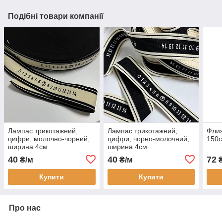
Подібні товари компанії
Лампас трикотажний,
Лампас трикотажний,
Флиз
цифри, молочно-чорний,
цифри, чорно-молочний,
150
ширина 4см
ширина 4см
40
40
72
₴/м
₴/м
₴
Купити
Купити
Про нас