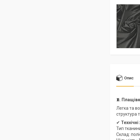
Опис
🧵
Плащівк
Легка та в
структура 
✔
Технічні
Тип тканин
Склад: пол