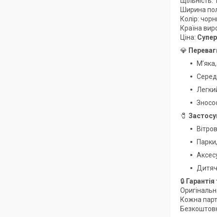
Щільність: 
Ширина пол
Колір: чор
Країна вир
Ціна:
Супер
💎
Переваг
М’яка,
Серед
Легки
Зносос
🧷
Застосу
Вітров
Парки,
Аксесу
Дитяч
🔒
Гарантія 
Оригінальн
Кожна парт
Безкоштов