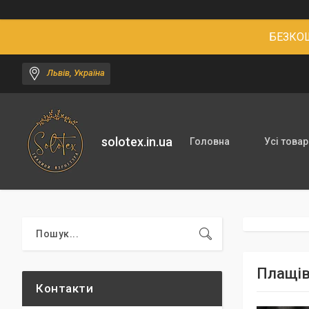
БЕЗКОШ
Львів, Україна
solotex.in.ua
Головна
Усі товар
Плащів