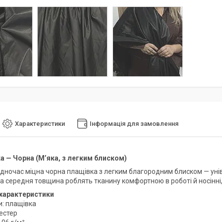
Характеристики
Інформація для замовлення
а — Чорна (М’яка, з легким блиском)
одночас міцна чорна плащівка з легким благородним блиском — уні
та середня товщина роблять тканину комфортною в роботі й носінні
 характеристики
и: плащівка
іестер