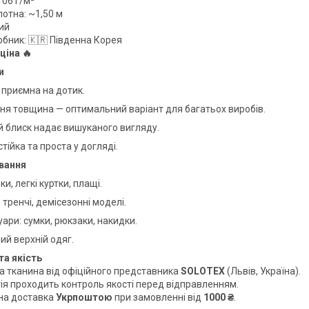
106 г/м²
отна: ~1,50 м
ний
обник: 🇰🇷 Південна Корея
ціна 🔥
и
 приємна на дотик.
ня товщина — оптимальний варіант для багатьох виробів.
й блиск надає вишуканого вигляду.
тійка та проста у догляді.
вання
ки, легкі куртки, плащі.
 тренчі, демісезонні моделі.
ари: сумки, рюкзаки, накидки.
ий верхній одяг.
та якість
а тканина від офіційного представника
SOLOTEX
(Львів, Україна).
ія проходить контроль якості перед відправленням.
на доставка
Укрпоштою
при замовленні від
1000 ₴
.