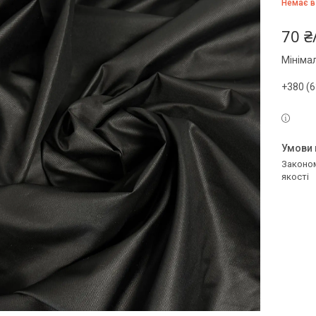
Немає в
70 ₴
Мініма
+380 (6
Законом не передбачено повернення та обмін даного товару належної
якості