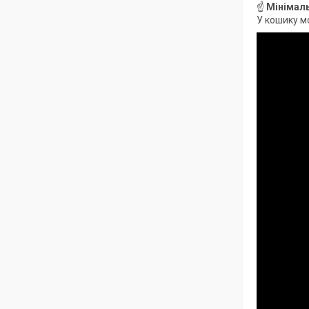
☝
Мінімаль
У кошику мо