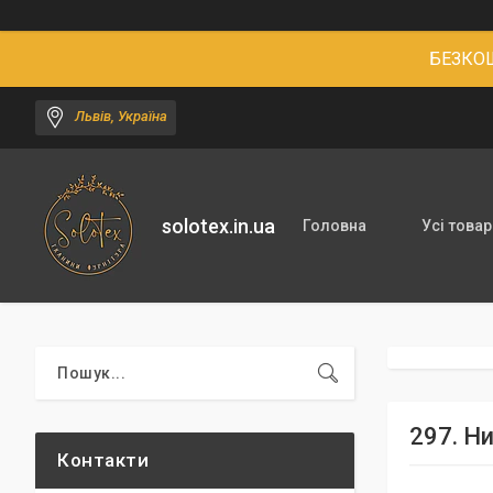
БЕЗКОШ
Львів, Україна
solotex.in.ua
Головна
Усі товар
297. Н