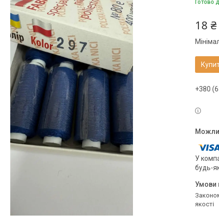
Готово 
18 ₴
Мініма
Купи
+380 (6
У компа
будь-я
Законом не передбачено повернення та обмін даного товару належної
якості