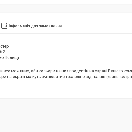
Інформація для замовлення
естер
0/2
во Польщі
и все можливе, аби кольори наших продуктів на екрані Вашого ком
ори на екрані можуть змінюватися залежно від налаштувань колірно