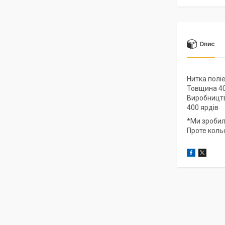
Опис
Нитка полі
Товщина 4
Виробницт
400 ярдів
*Ми зробил
Проте коль