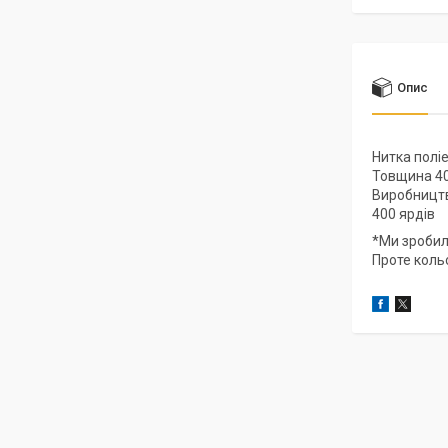
Опис
Нитка полі
Товщина 4
Виробницт
400 ярдів
*Ми зробил
Проте коль