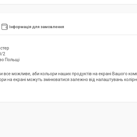
Інформація для замовлення
естер
0/2
во Польщі
и все можливе, аби кольори наших продуктів на екрані Вашого ком
ори на екрані можуть змінюватися залежно від налаштувань колірно