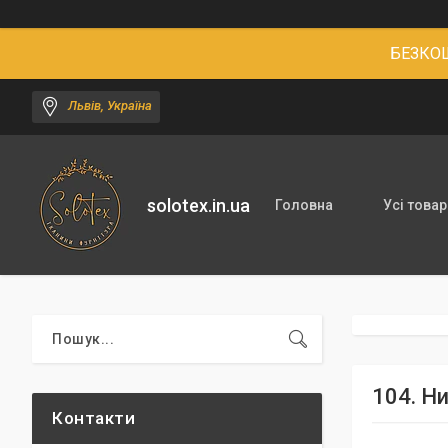
БЕЗКОШ
Львів, Україна
solotex.in.ua
Головна
Усі товар
104. Н