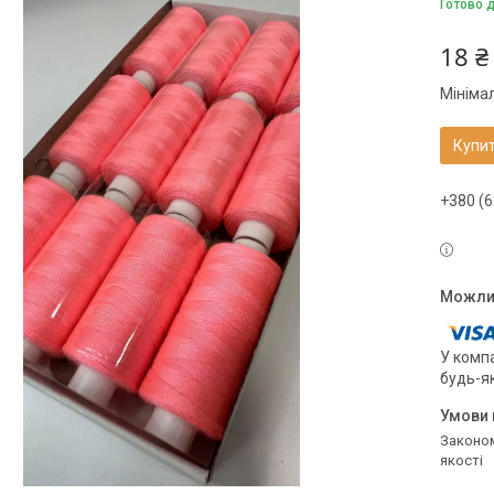
Готово 
18 ₴
Мініма
Купи
+380 (6
У компа
будь-я
Законом не передбачено повернення та обмін даного товару належної
якості