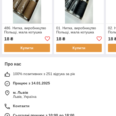
486. Нитка, виробництво
01. Нитка, виробництво
02. 
Польщі, мала котушка
Польщі, мала котушка
Поль
18
18
18
₴
₴
Купити
Купити
Про нас
100% позитивних з 251 відгука за рік
Працює з 14.01.2025
м. Львів
Львів, Україна
Контакти
Сьогодні працює з 10:00 до 18:00