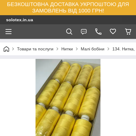
БЕЗКОШТОВНА ДОСТАВКА УКРПОШТОЮ ДЛЯ
ЗАМОВЛЕНЬ ВІД 1000 ГРН!
solotex.in.ua
Товари та послуги
Нитки
Малі бобіни
134. Нитка,