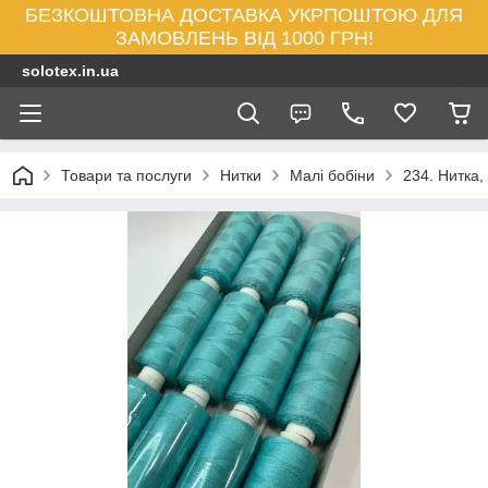
БЕЗКОШТОВНА ДОСТАВКА УКРПОШТОЮ ДЛЯ
ЗАМОВЛЕНЬ ВІД 1000 ГРН!
solotex.in.ua
Товари та послуги
Нитки
Малі бобіни
234. Нитка,