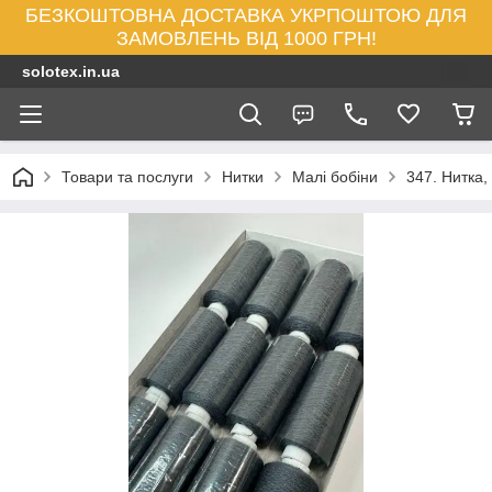
БЕЗКОШТОВНА ДОСТАВКА УКРПОШТОЮ ДЛЯ
ЗАМОВЛЕНЬ ВІД 1000 ГРН!
solotex.in.ua
Товари та послуги
Нитки
Малі бобіни
347. Нитка,