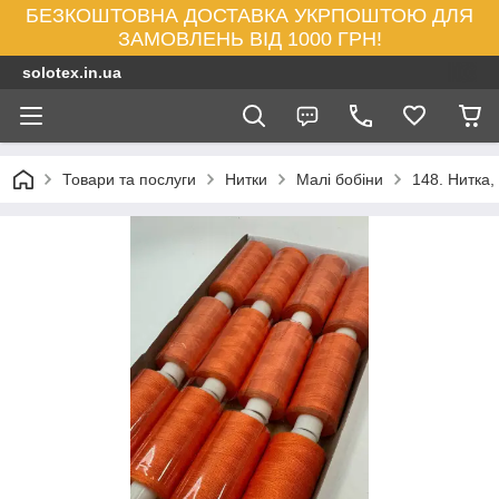
БЕЗКОШТОВНА ДОСТАВКА УКРПОШТОЮ ДЛЯ
ЗАМОВЛЕНЬ ВІД 1000 ГРН!
solotex.in.ua
Товари та послуги
Нитки
Малі бобіни
148. Нитка,