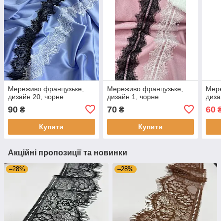
Мереживо французьке,
Мереживо французьке,
Мер
дизайн 20, чорне
дизайн 1, чорне
диза
90
70
60
₴
₴
Купити
Купити
Акційні пропозиції та новинки
–28%
–28%